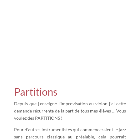
Pour en savoir plus, clique sur le lien ci-dessous :
COURS DE VIOLON JAZZ
Partitions
Depuis que j’enseigne l’improvisation au violon j’ai cette
demande récurrente de la part de tous mes élèves … Vous
voulez des PARTITIONS !
Pour d’autres instrumentistes qui commenceraient le jazz
sans parcours classique au préalable, cela pourrait