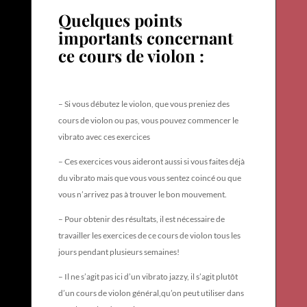
Quelques points
importants concernant
ce cours de violon :
– Si vous débutez le violon, que vous preniez des
cours de violon ou pas, vous pouvez commencer le
vibrato avec ces exercices
– Ces exercices vous aideront aussi si vous faites déjà
du vibrato mais que vous vous sentez coincé ou que
vous n’arrivez pas à trouver le bon mouvement.
– Pour obtenir des résultats, il est nécessaire de
travailler les exercices de ce cours de violon tous les
jours pendant plusieurs semaines!
– Il ne s’agit pas ici d’un vibrato jazzy, il s’agit plutôt
d’un cours de violon général,qu’on peut utiliser dans