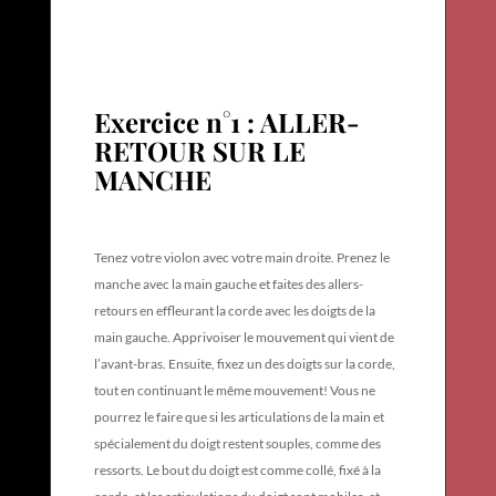
Exercice n°1 : ALLER-
RETOUR SUR LE
MANCHE
Tenez votre violon avec votre main droite. Prenez le
manche avec la main gauche et faites des allers-
retours en effleurant la corde avec les doigts de la
main gauche. Apprivoiser le mouvement qui vient de
l’avant-bras.
Ensuite, fixez un des doigts sur la corde,
tout en continuant le même mouvement! Vous ne
pourrez le faire que si les articulations de la main et
spécialement du doigt restent souples, comme des
ressorts. Le bout du doigt est comme collé, fixé à la