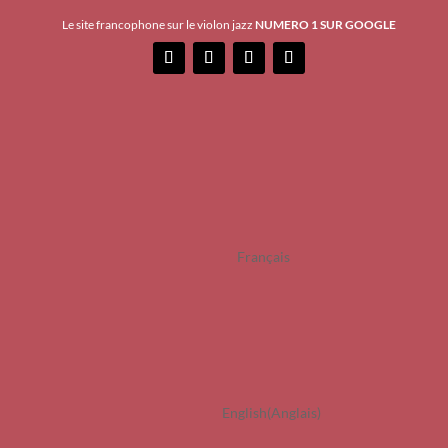
Le site francophone sur le violon jazz
NUMERO 1 SUR GOOGLE
Français
English
(
Anglais
)