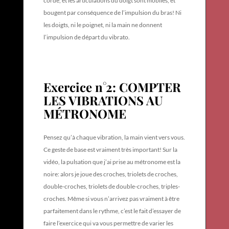
corde, et les articulations du doigt sont mobiles, et
bougent par conséquence de l’impulsion du bras! Ni
les doigts, ni le poignet, ni la main ne donnent
l’impulsion de départ du vibrato.
Exercice n°2: COMPTER
LES VIBRATIONS AU
MÉTRONOME
Pensez qu’à chaque vibration, la main vient vers vous.
Ce geste de base est vraiment très important!
Sur la
vidéo, la pulsation que j’ai prise au métronome est la
noire: alors je joue des croches, triolets de croches,
double-croches, triolets de double-croches, triples-
croches. Même si vous n’arrivez pas vraiment à être
parfaitement dans le rythme, c’est le fait d’essayer de
faire l’exercice qui va vous permettre de varier les