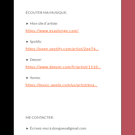
ÉCOUTER MA MUSIQUE:
► Mon site d’artiste:
https://www.evaslongo.com/
► Spotify:
https://open.spotify.com/artist/2qpT6…
► Deezer:
https://www.deezer.com/fr/artist/1110…
► Itunes:
https://music.apple.com/us/artist/eva…
ME CONTACTER:
► Écrivez-moi à slongoeva8gmail.com