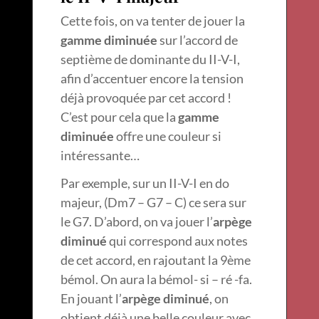
Cette fois, on va tenter de jouer la
gamme diminuée
sur l’accord de
septième de dominante du II-V-I,
afin d’accentuer encore la tension
déjà provoquée par cet accord !
C’est pour cela que la
gamme
diminuée
offre une couleur si
intéressante…
Par exemple, sur un II-V-I en do
majeur, (Dm7 – G7 – C) ce sera sur
le G7. D’abord, on va jouer l’
arpège
diminué
qui correspond aux notes
de cet accord, en rajoutant la 9ème
bémol. On aura la bémol- si – ré -fa.
En jouant l’
arpège diminué
, on
obtient déjà une belle couleur avec