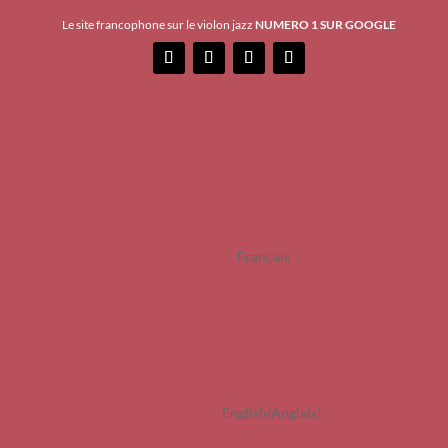
Le site francophone sur le violon jazz
NUMERO 1 SUR GOOGLE
Français
English
(
Anglais
)