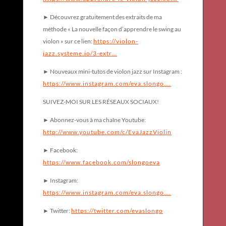
► Découvrez gratuitement des extraits de ma
méthode « La nouvelle façon d’apprendre le swing au
violon » sur ce lien:
https://violon-
jazz.systeme.io/3-extr…
► Nouveaux mini-tutos de violon jazz sur Instagram :
https://www.instagram.com/eva.slongo….
SUIVEZ-MOI SUR LES RÉSEAUX SOCIAUX!
► Abonnez-vous à ma chaîne Youtube:
http://www.youtube.com/c/EvaJazzViolin
► Facebook:
https://www.facebook.com/slongoeva
► Instagram:
https://www.instagram.com/eva.slongo….
► Twitter:
https://twitter.com/evaslongo