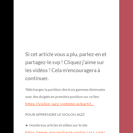
Si cet article vous a plu, parlez-en et
partagez-le svp ! Cliquez j’aime sur
les vidéos ! Cela m’encouragera à
continuer.
Téléchargez la partition des trois gammes diminuées
avec des doigtés en première position sur ce lien:
https://violon-jazz.systeme.io/partit…
POUR APPRENDRE LE VIOLON JAZZ:
► Nombreux articles et vidéos sur le site
https://www.apprendre-le-violon-jazz.com/