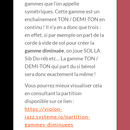
gammes que l’on appelle
symétriques. Cette gamme est un
enchaînement TON / DEMI-TON en
continu ! Il n’y en a donc que trois :
en effet, si par exemple on part de la
corde à vide de sol pour créer la
gamme diminuée
, on joue SOL LA
Sib Do réb etc… La gamme TON /
DEMI-TON qui part du si bémol
sera donc exactement la même !
Vous pourrez mieux visualiser cela
en consultant la partition
disponible sur ce lien :
https://violon-
jazz.systeme.io/partition-
gammes-diminuees