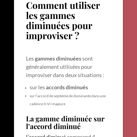
Comment utiliser
les gammes
diminuées pour
improviser ?
Les
gammes diminuées
sont
généralement utilisées pour
improviser dans deux situations :
sur les
accords diminués
sur l’accord de septième de dominante dans une
cadence II-V-I majeure
La gamme diminuée sur
l’accord diminué
L’accord diminué
comprend 4