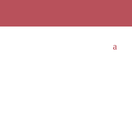
Quel vibrato utiliser