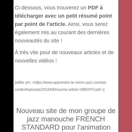
Ci-dessous, vous trouverez un
PDF à
télécharger avec un petit résumé point
par point de l’article.
Ainsi, vous serez
également mis au courant des dernières
nouveautés du site !
À très vite pour de nouveaux articles et de
nouvelles vidéos !
[sdfile url= »https://www.apprendre-le-violon-jazz.com/wp-
content/uploads/2016/08/resume-article-VIBRATO.pdf »]
Nouveau site de mon groupe de
jazz manouche FRENCH
STANDARD pour l’animation