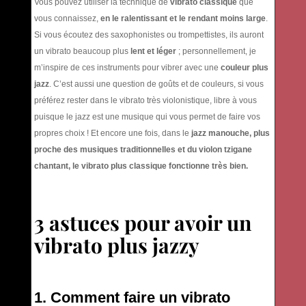
Vous pouvez utiliser la technique de
vibrato classique
que
vous connaissez,
en le ralentissant et le rendant moins large
.
Si vous écoutez des saxophonistes ou trompettistes, ils auront
un vibrato beaucoup plus
lent et léger
; personnellement, je
m’inspire de ces instruments pour vibrer avec une
couleur plus
jazz
. C’est aussi une question de goûts et de couleurs, si vous
préférez rester dans le vibrato très violonistique, libre à vous
puisque le jazz est une musique qui vous permet de faire vos
propres choix ! Et encore une fois, dans le
jazz manouche, plus
proche des musiques traditionnelles et du violon tzigane
chantant, le vibrato plus classique fonctionne très bien.
3 astuces pour avoir un
vibrato plus jazzy
1. Comment faire un vibrato