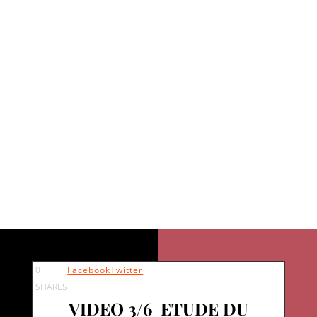
NOTES EN
ALTERNANCE –
VIDEO 3/6 Etude du
standard « i can’t give
you anything but
love »
0
Facebook
Twitter
SHARES
VIDEO 3/6 ETUDE DU