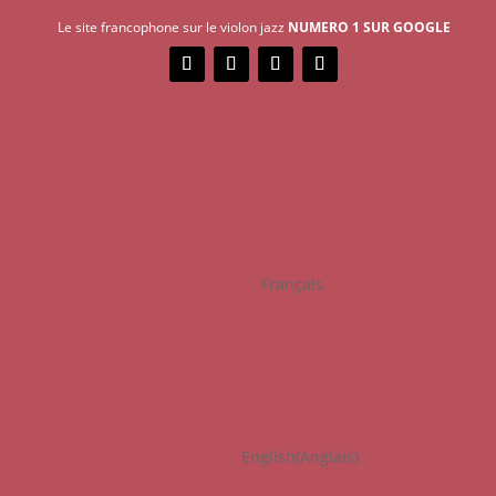
Le site francophone sur le violon jazz
NUMERO 1 SUR GOOGLE
Français
English
(
Anglais
)